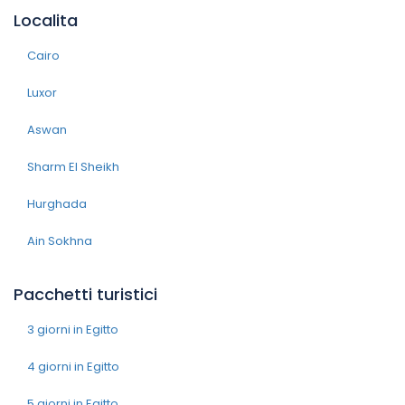
Localita
Cairo
Luxor
Aswan
Sharm El Sheikh
Hurghada
Ain Sokhna
Pacchetti turistici
3 giorni in Egitto
4 giorni in Egitto
5 giorni in Egitto