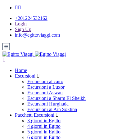
+201224532162
Login
Sign Up
info@egittoviaggi.com
Home
Escursioni
Escursioni al cairo
Escursioni a Luxor
Escursioni Aswan
Escursioni a Sharm El Sheikh
Escursioni Hurghada
Escursioni al Ain Sokhna
Pacchetti Escursioni
3 giorni in Egitto
4 giorni in Egitto
5 giorni in Egitto
6 giorni in Egitto