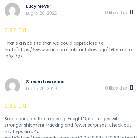
Lucy Meyer
0
likes this
Luglio 20, 2026
That's a nice site that we could appreciate <a
href="https://www.amd.com" rel="nofollow ugc">Get more
info</a>
Steven Lawrence
0
likes this
Luglio 20, 2026
Solid concepts the following! FreightOptics aligns with
stronger shipment tracking and fewer surprises. Check out
my hyperlink: <a
href="https://www.anobii.com/en/010a7818847391682a/profile