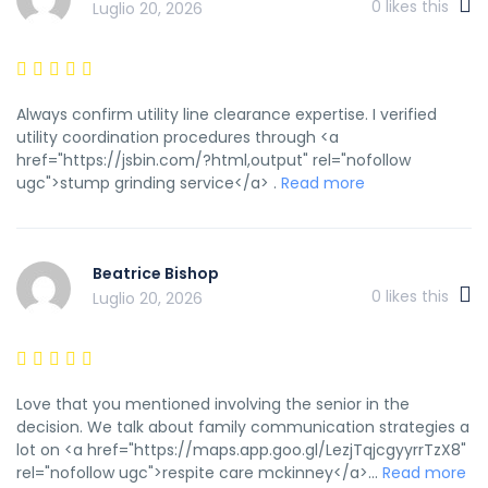
0
likes this
Luglio 20, 2026
Always confirm utility line clearance expertise. I verified
utility coordination procedures through <a
href="https://jsbin.com/?html,output" rel="nofollow
ugc">stump grinding service</a> .
Read more
Beatrice Bishop
0
likes this
Luglio 20, 2026
Love that you mentioned involving the senior in the
decision. We talk about family communication strategies a
lot on <a href="https://maps.app.goo.gl/LezjTqjcgyyrrTzX8"
rel="nofollow ugc">respite care mckinney</a>...
Read more