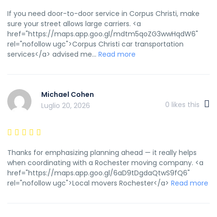
If you need door-to-door service in Corpus Christi, make
sure your street allows large carriers. <a
href="https://maps.app.goo.gl/mdtm5qoZG3wwHqdW6"
rel="nofollow ugc">Corpus Christi car transportation
services</a> advised me...
Read more
Michael Cohen
0
likes this
Luglio 20, 2026
Thanks for emphasizing planning ahead — it really helps
when coordinating with a Rochester moving company. <a
href="https://maps.app.goo.gl/6aD9tDgdaQtwS9fQ6"
rel="nofollow ugc">Local movers Rochester</a>
Read more