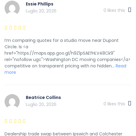
Essie Phillips
0
likes this
Luglio 20, 2026
I’m comparing quotes for a studio move near Dupont
Circle. Is <a
href="https://maps.app.goo.gl/h9Z1pSAEfHLV48Ck9"
rel="nofollow ugc">Washington DC moving companies</a>
competitive on transparent pricing with no hidden...
Read
more
Beatrice Collins
0
likes this
Luglio 20, 2026
Dealership trade swap between Ipswich and Colchester