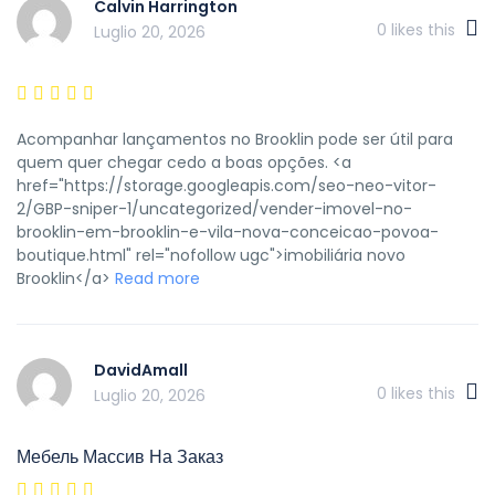
Calvin Harrington
0
likes this
Luglio 20, 2026
Acompanhar lançamentos no Brooklin pode ser útil para
quem quer chegar cedo a boas opções. <a
href="https://storage.googleapis.com/seo-neo-vitor-
2/GBP-sniper-1/uncategorized/vender-imovel-no-
brooklin-em-brooklin-e-vila-nova-conceicao-povoa-
boutique.html" rel="nofollow ugc">imobiliária novo
Brooklin</a>
Read more
DavidAmall
0
likes this
Luglio 20, 2026
Мебель Массив На Заказ