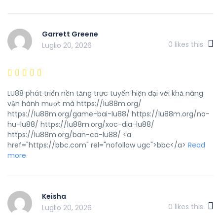
Garrett Greene
0
likes this
Luglio 20, 2026
LU88 phát triển nền tảng trực tuyến hiện đại với khả năng
vận hành mượt mà https://lu88m.org/
https://lu88m.org/game-bai-lu88/ https://lu88m.org/no-
hu-lu88/ https://lu88m.org/xoc-dia-lu88/
https://lu88m.org/ban-ca-lu88/ <a
href="https://bbc.com" rel="nofollow ugc">bbc</a>
Read
more
Keisha
0
likes this
Luglio 20, 2026