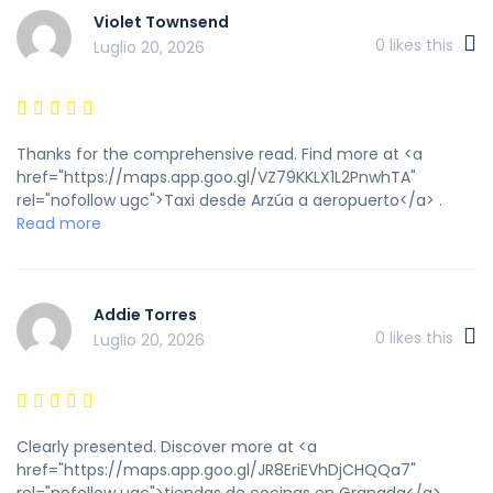
Violet Townsend
0
likes this
Luglio 20, 2026
Thanks for the comprehensive read. Find more at <a
href="https://maps.app.goo.gl/VZ79KKLX1L2PnwhTA"
rel="nofollow ugc">Taxi desde Arzúa a aeropuerto</a> .
Read more
Addie Torres
0
likes this
Luglio 20, 2026
Clearly presented. Discover more at <a
href="https://maps.app.goo.gl/JR8EriEVhDjCHQQa7"
rel="nofollow ugc">tiendas de cocinas en Granada</a> .