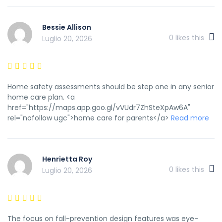
Bessie Allison
0
likes this
Luglio 20, 2026
Home safety assessments should be step one in any senior
home care plan. <a
href="https://maps.app.goo.gl/vVUdr7ZhSteXpAw6A"
rel="nofollow ugc">home care for parents</a>
Read more
Henrietta Roy
0
likes this
Luglio 20, 2026
The focus on fall-prevention design features was eye-