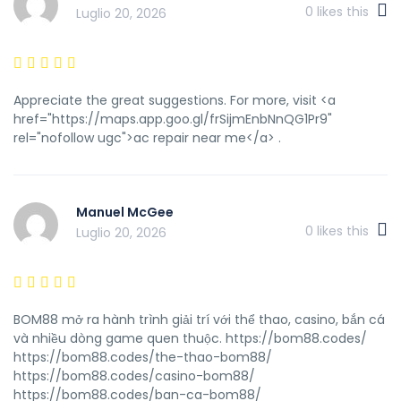
0
likes this
Luglio 20, 2026
Appreciate the great suggestions. For more, visit <a
href="https://maps.app.goo.gl/frSijmEnbNnQG1Pr9"
rel="nofollow ugc">ac repair near me</a> .
Manuel McGee
0
likes this
Luglio 20, 2026
BOM88 mở ra hành trình giải trí với thể thao, casino, bắn cá
và nhiều dòng game quen thuộc. https://bom88.codes/
https://bom88.codes/the-thao-bom88/
https://bom88.codes/casino-bom88/
https://bom88.codes/ban-ca-bom88/