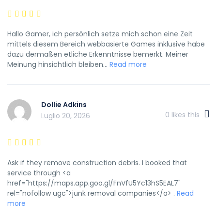
Hallo Gamer, ich persönlich setze mich schon eine Zeit
mittels diesem Bereich webbasierte Games inklusive habe
dazu dermaßen etliche Erkenntnisse bemerkt. Meiner
Meinung hinsichtlich bleiben...
Read more
Dollie Adkins
0
likes this
Luglio 20, 2026
Ask if they remove construction debris. I booked that
service through <a
href="https://maps.app.goo.gl/FnVfU5Yc13hS5EAL7"
rel="nofollow ugc">junk removal companies</a> .
Read
more