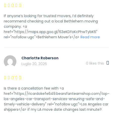
If anyone’s looking for trusted movers, I’d definitely
recommend checking out a local Bethlehem moving
company. <a
href="https://maps.app.goo.gl/63eKDfoKcPhwTybK6"
rel="nofollow ugc">Bethlehem Mover's</a>
Read more
Charlotte Roberson
0
likes this
Luglio 20, 2026
Is there a cancellation fee with <a
href="https://ricardokefe649.bearsfanteamshop.com/top-
los-angeles-car-transport-services-ensuring-safe-and-
timely-vehicle-delivery" rel="nofollow ugc">Los Angeles car
shippers</a> if my LA move date changes last minute?