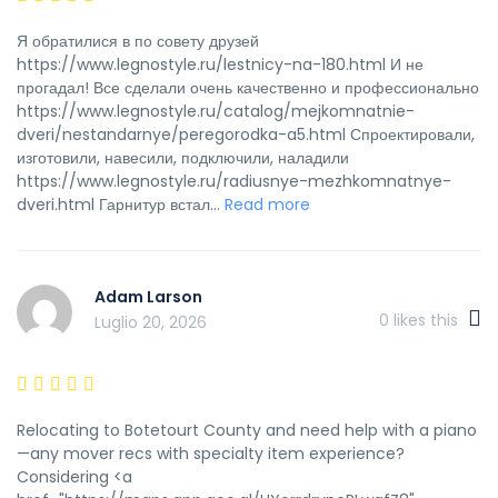
Я обратилися в по совету друзей
https://www.legnostyle.ru/lestnicy-na-180.html И не
прогадал! Все сделали очень качественно и профессионально
https://www.legnostyle.ru/catalog/mejkomnatnie-
dveri/nestandarnye/peregorodka-a5.html Спроектировали,
изготовили, навесили, подключили, наладили
https://www.legnostyle.ru/radiusnye-mezhkomnatnye-
dveri.html Гарнитур встал...
Read more
Adam Larson
0
likes this
Luglio 20, 2026
Relocating to Botetourt County and need help with a piano
—any mover recs with specialty item experience?
Considering <a