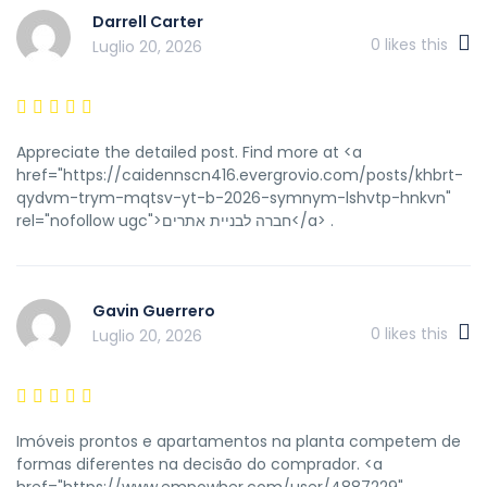
Darrell Carter
0
likes this
Luglio 20, 2026
Appreciate the detailed post. Find more at <a
href="https://caidennscn416.evergrovio.com/posts/khbrt-
qydvm-trym-mqtsv-yt-b-2026-symnym-lshvtp-hnkvn"
rel="nofollow ugc">חברה לבניית אתרים</a> .
Gavin Guerrero
0
likes this
Luglio 20, 2026
Imóveis prontos e apartamentos na planta competem de
formas diferentes na decisão do comprador. <a
href="https://www.empowher.com/user/4887229"