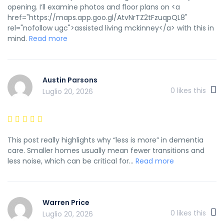
opening. I’ll examine photos and floor plans on <a
href="https://maps.app.goo.gl/AtvNrTZ2tFzuqpQL8"
rel="nofollow ugc">assisted living mckinney</a> with this in
mind.
Read more
Austin Parsons
0
likes this
Luglio 20, 2026
This post really highlights why “less is more” in dementia
care. Smaller homes usually mean fewer transitions and
less noise, which can be critical for...
Read more
Warren Price
0
likes this
Luglio 20, 2026