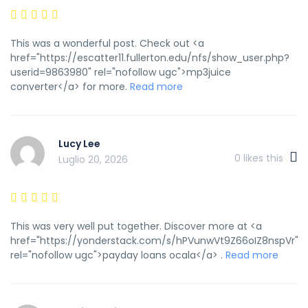
This was a wonderful post. Check out <a
href="https://escatter11.fullerton.edu/nfs/show_user.php?
userid=9863980" rel="nofollow ugc">mp3juice
converter</a> for more.
Read more
Lucy Lee
0
likes this
Luglio 20, 2026
This was very well put together. Discover more at <a
href="https://yonderstack.com/s/hPVunwVt9Z66oIZ8nspVr"
rel="nofollow ugc">payday loans ocala</a> .
Read more