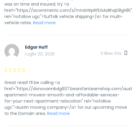
was on time and insured; try <a
href="https://acornmetric.com/s/mtvbWpRfEGAzBhqD8gH8t
rel="nofollow ugc">Suffolk vehicle shipping</a> for multi-
vehicle rates.
Read more
Edgar Huff
0
likes this
Luglio 20, 2026
Great read! I’ll be calling <a
href="https://donovannbdg937.bearsfanteamshop.com/aust
apartment-movers-smooth-and-affordable-services-
for-your-next-apartment-relocation" rel="nofollow
ugc">Austin moving company</a> for our upcoming move
to the Domain area.
Read more