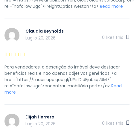
rel="nofollow ugc">FreightOptics weston</a>
Read more
Claudia Reynolds
0
likes this
Luglio 20, 2026
Para vendedores, a descrição do imóvel deve destacar
benefícios reais e não apenas adjetivos genéricos. <a
href="https://maps.app.goo.gl/UYs1DidEjabsq23M7"
rel="nofollow ugc">encontrar imobiliária perto</a>
Read
more
Elijah Herrera
0
likes this
Luglio 20, 2026