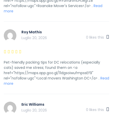
href="https://maps.app.goo.gl/HYorrdrvncPLwgfZ8"
rel="nofollow ugc">Roanoke Mover's Services</a> .
Read
more
Roy Mathis
0
likes this
Luglio 20, 2026
Pet-friendly packing tips for DC relocations (especially
cats) saved me stress; found them on <a
href="https://maps.app.goo.gl/11dgsoiwufmpssEf9"
rel="nofollow ugc">Local movers Washington DC</a> .
Read
more
Eric Williams
0
likes this
Luglio 20, 2026